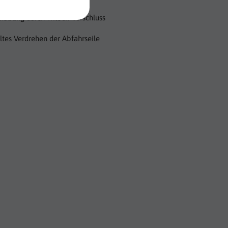
habung durch Trilock-Verschluss
ltes Verdrehen der Abfahrseile