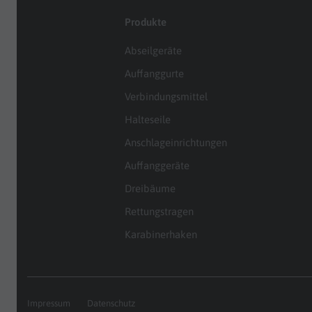
Produkte
Abseilgeräte
Auffanggurte
Verbindungsmittel
Halteseile
Anschlageinrichtungen
Auffanggeräte
Dreibäume
Rettungstragen
Karabinerhaken
Impressum
Datenschutz