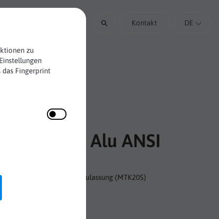
Über uns
Kontakt
DE
nktionen zu
Einstellungen
 das Fingerprint
ken Wirbel Alu ANSI
nium mit Wirbel und ANSI-Zulassung (MTK20S)