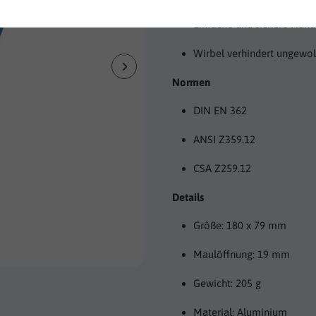
Einfache und sichere Hand
Wirbel verhindert ungewol
Normen
DIN EN 362
ANSI Z359.12
CSA Z259.12
Details
Größe: 180 x 79 mm
Maulöffnung: 19 mm
Gewicht: 205 g
Material: Aluminium