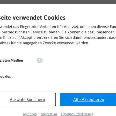
te
Produkte
Features
Services
Downloads
Karriere
eite verwendet Cookies
endet das Fingerprint Verfahren (für Analyse), um Ihnen diverse Fu
 bestmöglichsten Service zu bieten. Sie können die dazu passenden 
n Klick auf “Akzeptieren”, erklären Sie sich damit einverstanden, dass
Analyse) für die angegeben Zwecke verwendet werden.
ock-Karabiner
Karabinerhaken Wirbel Alu ANSI
ozialen Medien
1
Karabinerha
ookies
Trilock Karabinerhaken Alumi
Auswahl Speichern
Alle Akzeptieren
Ablehnen
Impressum
Datenschutzerklärung
Features