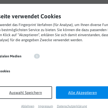
te
Produkte
Features
Services
Downloads
Karriere
eite verwendet Cookies
endet das Fingerprint Verfahren (für Analyse), um Ihnen diverse Fu
 bestmöglichsten Service zu bieten. Sie können die dazu passenden 
n Klick auf “Akzeptieren”, erklären Sie sich damit einverstanden, dass
Analyse) für die angegeben Zwecke verwendet werden.
angebote Werksstudier
ozialen Medien
1
ookies
Auswahl Speichern
Alle Akzeptieren
Ablehnen
Impressum
Datenschutzerklärung