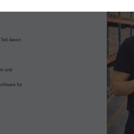
 Teil davon
en und
oftware für