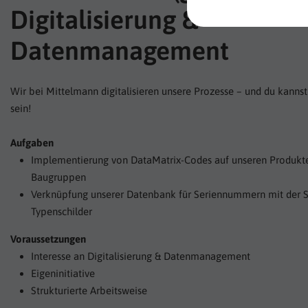
Digitalisierung &
Datenmanagement
Wir bei Mittelmann digitalisieren unsere Prozesse – und du kannst
sein!
Aufgaben
Implementierung von DataMatrix-Codes auf unseren Produkt
Baugruppen
Verknüpfung unserer Datenbank für Seriennummern mit der S
Typenschilder
Voraussetzungen
Interesse an Digitalisierung & Datenmanagement
Eigeninitiative
Strukturierte Arbeitsweise